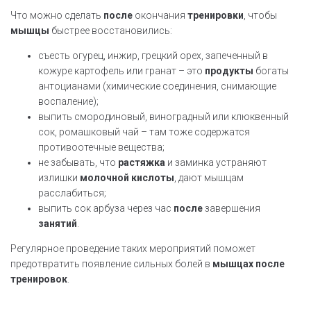
Что можно сделать
после
окончания
тренировки
, чтобы
мышцы
быстрее восстановились:
съесть огурец, инжир, грецкий орех, запеченный в
кожуре картофель или гранат – это
продукты
богаты
антоцианами (химические соединения, снимающие
воспаление);
выпить смородиновый, виноградный или клюквенный
сок, ромашковый чай – там тоже содержатся
противоотечные вещества;
не забывать, что
растяжка
и заминка устраняют
излишки
молочной кислоты
, дают мышцам
расслабиться;
выпить сок арбуза через час
после
завершения
занятий
.
Регулярное проведение таких мероприятий поможет
предотвратить появление сильных болей в
мышцах
после
тренировок
.