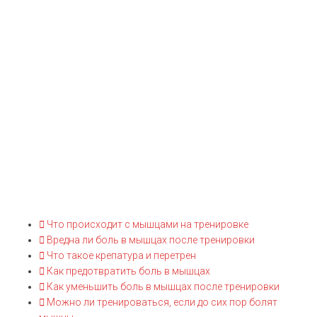
после тренировок
Во время тренировок мышца испытывает нагрузки, это
является причиной ее травм и повреждения. Это дает боли в
мышцах после тренировок, которые считаются нормальным
явлением, проходящим после отдыха. Но есть опасные
симптомы, требующие оказания медицинской помощи.
Используя
MGL
Опубликовано
1 мая, 2020
0
Что происходит с мышцами на тренировке
Вредна ли боль в мышцах после тренировки
Что такое крепатура и перетрен
Как предотвратить боль в мышцах
Как уменьшить боль в мышцах после тренировки
Можно ли тренироваться, если до сих пор болят