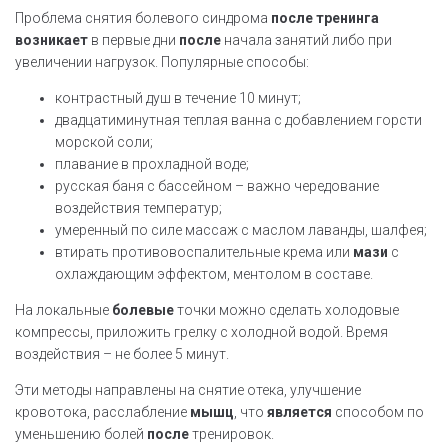
Проблема снятия болевого синдрома
после
тренинга
возникает
в первые дни
после
начала занятий либо при
увеличении нагрузок. Популярные способы:
контрастный душ в течение 10 минут;
двадцатиминутная теплая ванна с добавлением горсти
морской соли;
плавание в прохладной воде;
русская баня с бассейном – важно чередование
воздействия температур;
умеренный по силе массаж с маслом лаванды, шалфея;
втирать противовоспалительные крема или
мази
с
охлаждающим эффектом, ментолом в составе.
На локальные
болевые
точки можно сделать холодовые
компрессы, приложить грелку с холодной водой. Время
воздействия – не более 5 минут.
Эти методы направлены на снятие отека, улучшение
кровотока, расслабление
мышц
, что
является
способом по
уменьшению болей
после
тренировок.