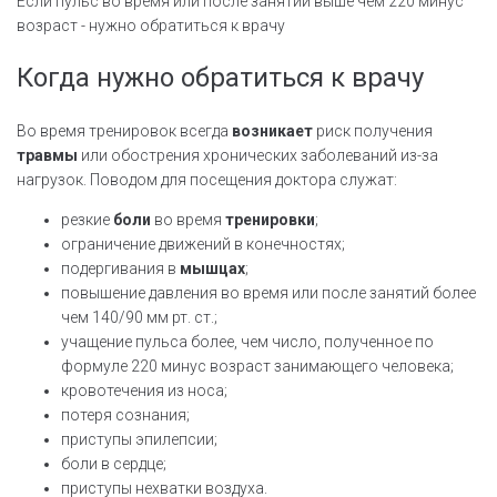
Если пульс во время или после занятий выше чем 220 минус
возраст - нужно обратиться к врачу
Когда нужно обратиться к врачу
Во время тренировок всегда
возникает
риск получения
травмы
или обострения хронических заболеваний из-за
нагрузок. Поводом для посещения доктора служат:
резкие
боли
во время
тренировки
;
ограничение движений в конечностях;
подергивания в
мышцах
;
повышение давления во время или после занятий более
чем 140/90 мм рт. ст.;
учащение пульса более, чем число, полученное по
формуле 220 минус возраст занимающего человека;
кровотечения из носа;
потеря сознания;
приступы эпилепсии;
боли в сердце;
приступы нехватки воздуха.