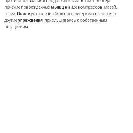
противопоказание к продолжению занятий. Проводят
лечение поврежденных
мышц
в виде компрессов, мазей,
гелей.
После
устранения болевого синдрома выполняют
другие
упражнения
, прислушиваясь к собственным
ощущениям.