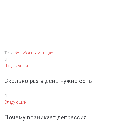
Теги:
боль
боль в мышцах
Навигация
Предыдущая
Предыдущая
по
записям
Сколько раз в день нужно есть
Следующий
Следующий
Почему возникает депрессия