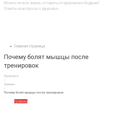
Перейти
Можно ли всю жизнь оставаться здоровым и бодрым?
к
Ответы на вопросы о здоровье.
контенту
Главная страница
Почему болят мышцы после
тренировок
Здоровье
/
травмы
/
Почему болят мышцы после тренировок
травмы
Почему болят мышцы