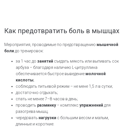
Как предотвратить боль в мышцах
Мероприятия, проводимые по предотвращению
мышечной
боли
до тренировок:
за 1 час до
занятий
съедать мякоть или выпивать сок
арбуза – благодаря наличию L-цитруллина
обеспечивается быстрое выведение
молочной
кислоты
;
соблюдать питьевой режим – не мене 1,5 л в сутки;
достаточно отдыхать;
спать не менее 7–8 часов в день;
проводить
разминку
– комплекс
упражнений
для
разогрева мышц;
чередовать
нагрузки
с большим весом и малым,
длинные и короткие.