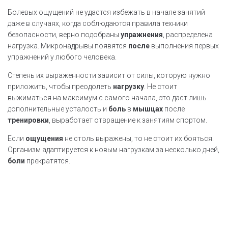
Болевых ощущений не удастся избежать в начале занятий
даже в случаях, когда соблюдаются правила техники
безопасности, верно подобраны
упражнения
, распределена
нагрузка. Микронадрывы появятся
после
выполнения первых
упражнений у любого человека.
Степень их выраженности зависит от силы, которую нужно
приложить, чтобы преодолеть
нагрузку
. Не стоит
выжиматься на максимум с самого начала, это даст лишь
дополнительные усталость и
боль
в
мышцах
после
тренировки
, выработает отвращение к занятиям спортом.
Если
ощущения
не столь выражены, то не стоит их бояться.
Организм адаптируется к новым нагрузкам за несколько дней,
боли
прекратятся.