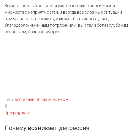
Вы же взрослый человек и уже пережили в своей жизни
множество неприятностей, и всегда все сложные ситуации
вам удавалось пережить, и может быть иногда даже,
благодаря жизненным потрясениям, вы стали более глубоким
человеком, познавшим дзен.
Теги:
здоровый образ жизни
зож
Навигация
Предыдущая
Предыдущая
по
записям
Почему возникает депрессия