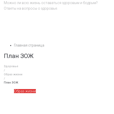
Перейти
Можно ли всю жизнь оставаться здоровым и бодрым?
к
Ответы на вопросы о здоровье.
контенту
Главная страница
План ЗОЖ
Здоровье
/
Образ жизни
/
План ЗОЖ
Образ жизни
План ЗОЖ