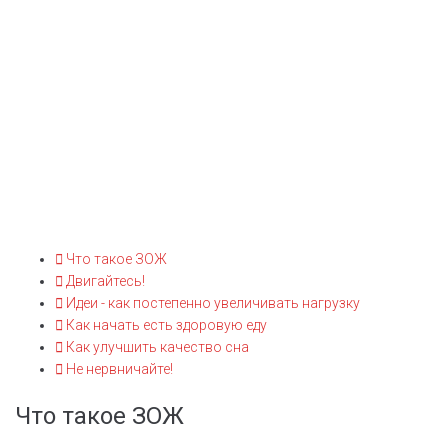
ЗОЖ – аббревиатура слов Здоровый Образ Жизни.
Зожничают сегодня все от мала до велика. Зожем сейчас
называют любое действие, направленное на устранение
вредных привычек, сохранение здоровья, профилактику
заболеваний. Звучит неплохо? Давайте начнем зожничать
прямо сейчас!
Используя
MGL
Опубликовано
30 июля, 2020
0
Что такое ЗОЖ
Двигайтесь!
Идеи - как постепенно увеличивать нагрузку
Как начать есть здоровую еду
Как улучшить качество сна
Не нервничайте!
Что такое ЗОЖ