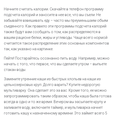
Начните считать калории. Скачайте в телефон программу
подсчета калорий и заносите в нее все, что вы съели. Не
забывайте взвешивать еду – часто мы преуменьшаем объем
съеденного. Как правило эти программы подсчета калорий
также будут вам сообщать о том, как распределяются в
вашем рационе белки, жиры и углеводы. Чаще всего нормой
считается такое распределение этих основных компонентов
так, как указано на картинке.
Пейте! Постарайтесь осознанно пить воду. Например, можно
начать с того, что первое, что вы сделаете утром – выпьете
стакан воды.
Замените утренние каши из быстрых хлопьев на каши из
цельнозерновых круп. Долго варить? Купите недорогую
мультиварку. Она сделает это за вас. Кроме того, ее можно
запрограммировать таким образом, чтобы каша была готова
всегда в одно и то же время. Вечером вы засыпаете крупу и
заливаете воду, включаете таймер, и мультиварка начнет
готовить кашу к назначенному времени. Это займет всего 5