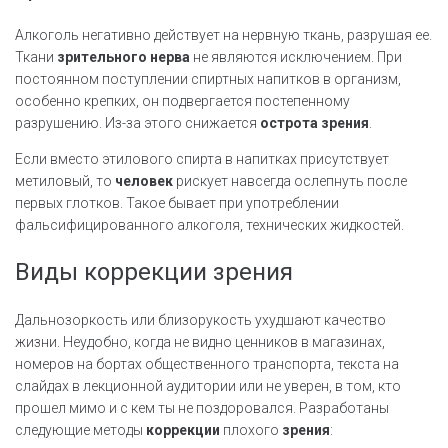
Алкоголь негативно действует на нервную ткань, разрушая ее.
Ткани
зрительного
нерва
не являются исключением. При
постоянном поступлении спиртных напитков в организм,
особенно крепких, он подвергается постепенному
разрушению. Из-за этого снижается
острота
зрения
.
Если вместо этилового спирта в напитках присутствует
метиловый, то
человек
рискует навсегда ослепнуть после
первых глотков. Такое бывает при употреблении
фальсифицированного алкоголя, технических жидкостей.
Виды коррекции зрения
Дальнозоркость или близорукость ухудшают качество
жизни. Неудобно, когда не видно ценников в магазинах,
номеров на бортах общественного транспорта, текста на
слайдах в лекционной аудитории или не уверен, в том, кто
прошел мимо и с кем ты не поздоровался. Разработаны
следующие методы
коррекции
плохого
зрения
: