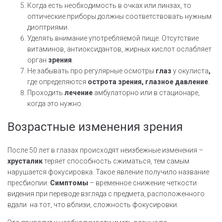
Когда есть необходимость в очках или линзах, то
оптические приборы должны соответствовать нужным
диоптриями.
Уделять внимание употребляемой пище. Отсутствие
витаминов, антиоксидантов, жирных кислот ослабляет
орган
зрения
.
Не забывать про регулярные осмотры
глаз
у окулиста
,
где определяются
острота
зрения, глазное давление
.
Проходить
лечение
амбулаторно или в стационаре,
когда это нужно.
Возрастные изменения зрения
После 50 лет в глазах происходят неизбежные изменения –
хрусталик
теряет способность сжиматься, тем самым
нарушается фокусировка. Такое явление получило название
пресбиопии.
Симптомы
– временное снижение четкости
видения при переводе взгляда с предмета, расположенного
вдали на тот, что вблизи, сложность фокусировки.