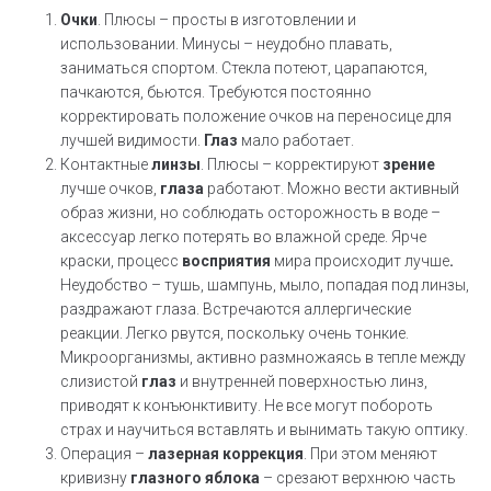
Очки
. Плюсы – просты в изготовлении и
использовании. Минусы – неудобно плавать,
заниматься спортом. Стекла потеют, царапаются,
пачкаются, бьются. Требуются постоянно
корректировать положение очков на переносице для
лучшей видимости.
Глаз
мало работает.
Контактные
линзы
. Плюсы – корректируют
зрение
лучше очков,
глаза
работают. Можно вести активный
образ жизни, но соблюдать осторожность в воде –
аксессуар легко потерять во влажной среде. Ярче
краски, процесс
восприятия
мира происходит лучше
.
Неудобство – тушь, шампунь, мыло, попадая под линзы,
раздражают глаза. Встречаются аллергические
реакции. Легко рвутся, поскольку очень тонкие.
Микроорганизмы, активно размножаясь в тепле между
слизистой
глаз
и внутренней поверхностью линз,
приводят к конъюнктивиту. Не все могут побороть
страх и научиться вставлять и вынимать такую оптику.
Операция –
лазерная коррекция
. При этом меняют
кривизну
глазного яблока
– срезают верхнюю часть