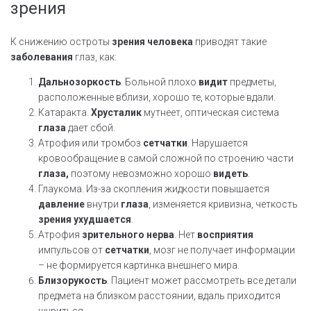
зрения
К снижению остроты
зрения человека
приводят такие
заболевания
глаз, как:
Дальнозоркость
. Больной плохо
видит
предметы,
расположенные вблизи, хорошо те, которые вдали.
Катаракта.
Хрусталик
мутнеет, оптическая система
глаза
дает сбой.
Атрофия или тромбоз
сетчатки
. Нарушается
кровообращение в самой сложной по строению части
глаза,
поэтому невозможно хорошо
видеть
.
Глаукома. Из-за скопления жидкости повышается
давление
внутри
глаза
, изменяется кривизна, четкость
зрения
ухудшается
.
Атрофия
зрительного
нерва
. Нет
восприятия
импульсов от
сетчатки
, мозг не получает информации
– не формируется картинка внешнего мира.
Близорукость
. Пациент может рассмотреть все детали
предмета на близком расстоянии, вдаль приходится