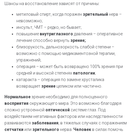
Шансы на восстановление зависят от причины:
метиловый спирт, когда поражен
зрительный
нерв –
невозможно;
инсульт, ЧМТ – редко, но бывает;
повышение
внутриглазного
давления – оперативное
лечение способно вернуть
зрение;
близорукость, дальнозоркость слабой степени –
возможно с помощью медикаментозной терапии,
упражнений;
операция – может быть возвращено 100% зрения при
средней и высокой степенях
патологии
;
катаракта – операция по замене хрусталика
возвращает
зрение
целиком или частично.
Нормальное
зрение необходимо для полноценного
восприятия
окружающего мира. Это возможно благодаря
сложно устроенной
оптической
системе глаз. Под
воздействием негативных факторов или наследственности
развиваются
заболевания
, в тяжелых случаях с поражением
сетчатки
или
зрительного
нерва.
Человек
в силах помочь