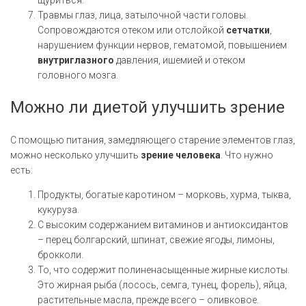
щуриться.
Травмы глаз, лица, затылочной части головы.
Сопровождаются отеком или отслойкой
сетчатки
,
нарушением функции нервов, гематомой, повышением
внутриглазного
давления, ишемией и отеком
головного мозга.
Можно ли диетой улучшить зрение
С помощью питания, замедляющего старение элементов глаз,
можно несколько улучшить
зрение человека
. Что нужно
есть:
Продукты, богатые каротином – морковь, хурма, тыква,
кукуруза.
С высоким содержанием витаминов и антиоксидантов
– перец болгарский, шпинат, свежие ягоды, лимоны,
брокколи.
То, что содержит полиненасыщенные жирные кислоты.
Это жирная рыба (лосось, семга, тунец, форель), яйца,
растительные масла, прежде всего – оливковое.