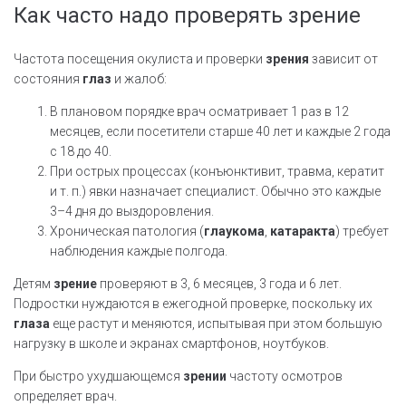
Как часто надо проверять зрение
Частота посещения окулиста и проверки
зрения
зависит от
состояния
глаз
и жалоб:
В плановом порядке врач осматривает 1 раз в 12
месяцев, если посетители старше 40 лет и каждые 2 года
с 18 до 40.
При острых процессах (конъюнктивит, травма, кератит
и т. п.) явки назначает специалист. Обычно это каждые
3–4 дня до выздоровления.
Хроническая патология (
глаукома
,
катаракта
) требует
наблюдения каждые полгода.
Детям
зрение
проверяют в 3, 6 месяцев, 3 года и 6 лет.
Подростки нуждаются в ежегодной проверке, поскольку их
глаза
еще растут и меняются, испытывая при этом большую
нагрузку в школе и экранах смартфонов, ноутбуков.
При быстро ухудшающемся
зрении
частоту осмотров
определяет врач.