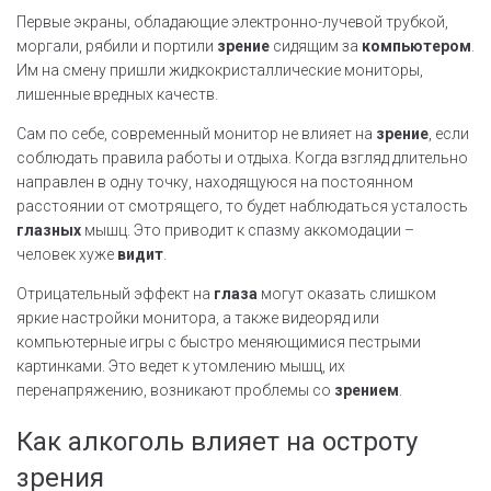
Первые экраны, обладающие электронно-лучевой трубкой,
моргали, рябили и портили
зрение
сидящим за
компьютером
.
Им на смену пришли жидкокристаллические мониторы,
лишенные вредных качеств.
Сам по себе, современный монитор не влияет на
зрение
, если
соблюдать правила работы и отдыха. Когда взгляд длительно
направлен в одну точку, находящуюся на постоянном
расстоянии от смотрящего, то будет наблюдаться усталость
глазных
мышц. Это приводит к спазму аккомодации –
человек хуже
видит
.
Отрицательный эффект на
глаза
могут оказать слишком
яркие настройки монитора, а также видеоряд или
компьютерные игры с быстро меняющимися пестрыми
картинками. Это ведет к утомлению мышц, их
перенапряжению, возникают проблемы со
зрением
.
Как алкоголь влияет на остроту
зрения